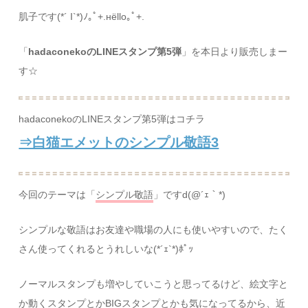
肌子です(*´ I`*)ﾉ｡ﾟ+.нёllо｡ﾟ+.
「
hadaconekoのLINEスタンプ第5弾
」を本日より販売しまー
す☆
hadaconekoのLINEスタンプ第5弾はコチラ
⇒白猫エメットのシンプル敬語3
今回のテーマは「
シンプル敬語
」ですd(@´ｪ｀*)
シンプルな敬語はお友達や職場の人にも使いやすいので、たく
さん使ってくれるとうれしいな(*´ｪ`*)ﾎﾟｯ
ノーマルスタンプも増やしていこうと思ってるけど、絵文字と
か動くスタンプとかBIGスタンプとかも気になってるから、近